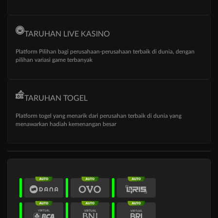
TARUHAN LIVE KASINO
Platform Pilihan bagi perusahaan-perusahaan terbaik di dunia, dengan
pilihan variasi game terbanyak
TARUHAN TOGEL
Platform togel yang menarik dari perusahan terbaik di dunia yang
menawarkan hadiah kemenangan besar