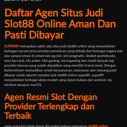
Daftar Agen Situs Judi
Slot88 Online Aman Dan
Pasti Dibayar
SUPER89
merupakan salah satu situs judi slot88 online yang menyediakan
berbagai macam jenis provider permainan yang terbaik dari berbagai negara dari
asia sampai eropa di antara lain pg slot, slot pragmatic, sbobet sportsbooks,
sexy baccarat, idn poker, hkb gaming, microgaming dan masih banyak lagi
provider lainnya yang sudah dipastikan yang memiliki licensi resmi. Dengan
berkomitmen memastikan untuk kenyamanan, keamanan dan menang pasti
dibayar untuk seluruh member judi slot88 online super89, super89
menyediakan berbagai akses mudah yang dapat diakses dari android, ios,
window ataupun macOS.
Agen Resmi Slot Dengan
Provider Terlengkap dan
Terbaik
pada masa kini tidak dapat dipungkiri bahwa permainan
slot88 online