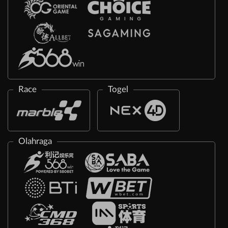
Race
Togel
Olahraga