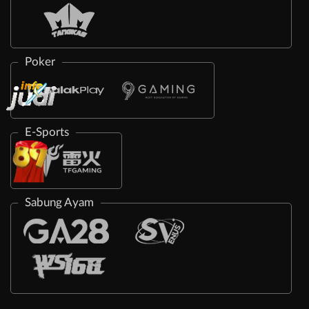
Poker
E-Sports
Sabung Ayam