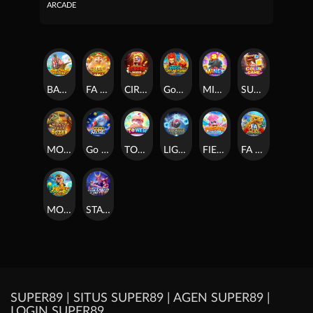
ARCADE
BAO CHUAN FISHING
FA CHAI DOZER
CIRCUS DOZER
Gods Fortune Fishing
MINES
SUPER COLOR GAME
MONEY TREE DOZER
Go Go Rise
TOWER
LIGHTNING BOMB
FIERCE FISHING
FA CHAI FISHING
MONKEY KING FISHING
STAR HUNTER
SUPER89 | SITUS SUPER89 | AGEN SUPER89 |
LOGIN SUPER89