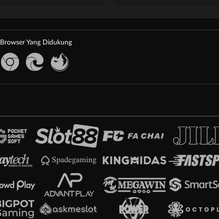
Browser Yang Didukung