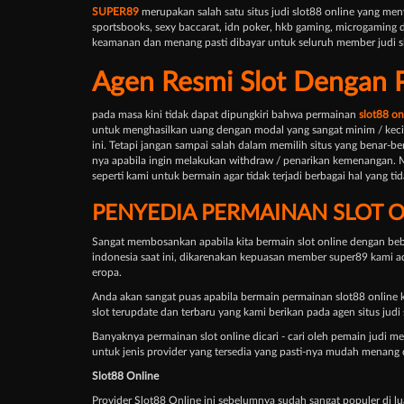
SUPER89
merupakan salah satu situs judi slot88 online yang meny
sportsbooks, sexy baccarat, idn poker, hkb gaming, microgaming
keamanan dan menang pasti dibayar untuk seluruh member judi s
Agen Resmi Slot Dengan P
pada masa kini tidak dapat dipungkiri bahwa permainan
slot88 on
untuk menghasilkan uang dengan modal yang sangat minim / kecil. T
ini. Tetapi jangan sampai salah dalam memilih situs yang benar
nya apabila ingin melakukan withdraw / penarikan kemenangan. Ma
seperti kami untuk bermain agar tidak terjadi berbagai hal yang tid
PENYEDIA PERMAINAN SLOT 
Sangat membosankan apabila kita bermain slot online dengan beb
indonesia saat ini, dikarenakan kepuasan member super89 kami adal
eropa.
Anda akan sangat puas apabila bermain permainan slot88 online 
slot terupdate dan terbaru yang kami berikan pada agen situs judi 
Banyaknya permainan slot online dicari - cari oleh pemain judi m
untuk jenis provider yang tersedia yang pasti-nya mudah mena
Slot88 Online
Provider Slot88 Online ini sebelumnya sudah sangat populer di lu