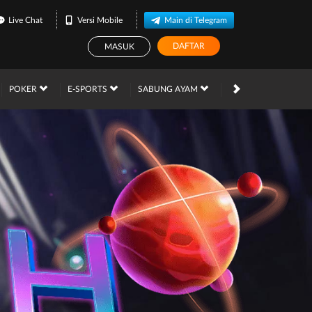
Live Chat
Versi Mobile
Main di Telegram
DAFTAR
MASUK
PROMOSI
POKER
E-SPORTS
SABUNG AYAM