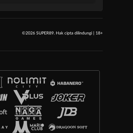
©2026 SUPER89. Hak cipta dilindungi | 18+