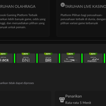
ARUHAN OLAHRAGA
TARUHAN LIVE KASIN
book Gaming Platform Terbaik
Platform Pilihan bagi perusahaan-
rkan lebih banyak game, odds yang
perusahaan terbaik di dunia, dengan
tinggi, dan menyediakan pilihan yang
pilihan variasi game terbanyak
banyak untuk pemain.
arikan tidak dapat diproses
Penarikan
Rata-rata 5 Menit