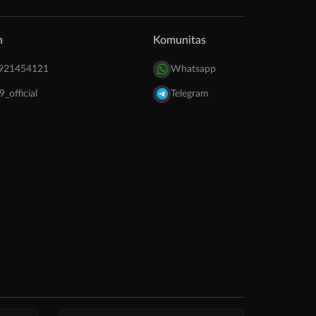
n
Komunitas
921454121
Whatsapp
_official
Telegram