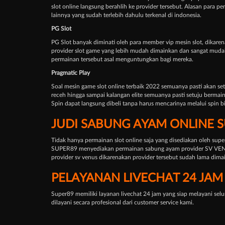
slot online langsung berahlih ke provider tersebut. Alasan para 
lainnya yang sudah terlebih dahulu terkenal di indonesia.
PG Slot
PG Slot banyak diminati oleh para member vip mesin slot, dikare
provider slot game yang lebih mudah dimainkan dan sangat mud
permainan tersebut asal menguntungkan bagi mereka.
Pragmatic Play
Soal mesin game slot online terbaik 2022 semuanya pasti akan setu
receh hingga sampai kalangan elite semuanya pasti setuju bermain d
Spin dapat langsung dibeli tanpa harus mencarinya melalui spin
JUDI SABUNG AYAM ONLINE 
Tidak hanya permainan slot online saja yang disediakan oleh supe
SUPER89 menyediakan permainan sabung ayam provider SV VENUS ya
provider sv venus dikarenakan provider tersebut sudah lama dima
PELAYANAN LIVECHAT 24 JAM 
Super89 memiliki layanan livechat 24 jam yang siap melayani sel
dilayani secara profesional dari customer service kami.