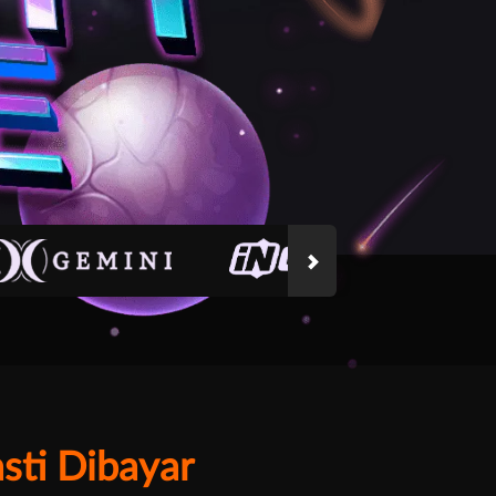
sti Dibayar