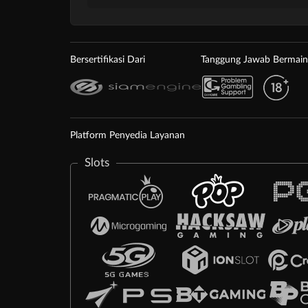
Bersertifikasi Dari
Tanggung Jawab Bermain
Platform Penyedia Layanan
Slots