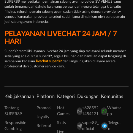
SUPER89 menyediakan permainan sabung ayam provider SV VENUS yang
sudah ternama dari dahulu kala yang berasal dari negara tetangga kita yaitu
filipina, seluruh pemain sabung ayam sudah tidak asing dengan provider sv
venus dikarenakan provider tersebut sudah lama dimainkan oleh para pemain
judi sabung ayam Indonesia.
PELAYANAN LIVECHAT 24 JAM / 7
HARI
Super89 memiliki layanan livechat 24 jam yang siap melayani seluruh member
setia yang ada di situs super89, segala keluhan dan bantuan dapat langsung di
sampaikan kedalam
livechat super89
dan langsung akan dilayani secara
profesional dari customer service kami.
Kebijaksanaan
Platform
Kategori
Dukungan
Komunitas
Tentang
Promosi
Hot
+628592
Whatsa
SUPER89
Games
1454121
pp
Loyalty
Responsible
Slots
super89_
Telegra
Referral
Gambling
official
m
Live