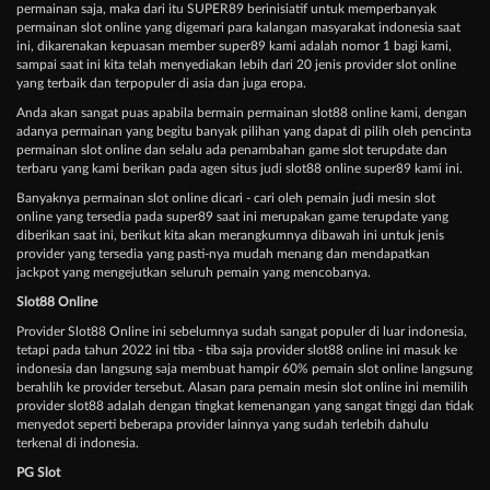
permainan saja, maka dari itu SUPER89 berinisiatif untuk memperbanyak
permainan slot online yang digemari para kalangan masyarakat indonesia saat
ini, dikarenakan kepuasan member super89 kami adalah nomor 1 bagi kami,
sampai saat ini kita telah menyediakan lebih dari 20 jenis provider slot online
yang terbaik dan terpopuler di asia dan juga eropa.
Anda akan sangat puas apabila bermain permainan slot88 online kami, dengan
adanya permainan yang begitu banyak pilihan yang dapat di pilih oleh pencinta
permainan slot online dan selalu ada penambahan game slot terupdate dan
terbaru yang kami berikan pada agen situs judi slot88 online super89 kami ini.
Banyaknya permainan slot online dicari - cari oleh pemain judi mesin slot
online yang tersedia pada super89 saat ini merupakan game terupdate yang
diberikan saat ini, berikut kita akan merangkumnya dibawah ini untuk jenis
provider yang tersedia yang pasti-nya mudah menang dan mendapatkan
jackpot yang mengejutkan seluruh pemain yang mencobanya.
Slot88 Online
Provider Slot88 Online ini sebelumnya sudah sangat populer di luar indonesia,
tetapi pada tahun 2022 ini tiba - tiba saja provider slot88 online ini masuk ke
indonesia dan langsung saja membuat hampir 60% pemain slot online langsung
berahlih ke provider tersebut. Alasan para pemain mesin slot online ini memilih
provider slot88 adalah dengan tingkat kemenangan yang sangat tinggi dan tidak
menyedot seperti beberapa provider lainnya yang sudah terlebih dahulu
terkenal di indonesia.
PG Slot