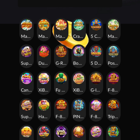
Mahjong Hit +
Mahjong Hit 2+
Mahjong Hit
Crazy Mahjong
5 CaiShen(H5)
Mahjong Hit 2
Super Ace
DuoFuDuoCai
G-RollingRiches
Bounty Loki
5 Dragons(H5)
Poseidon
Candy Paradise 2048
XiBoBa Hit2
Fu Dai Lian Lian-Dragon
XiBoBa Hit
G-InfiniteTreasure
F-88Treasures(H5)
Super Ace2+
Happy Hit
F-88Riches(H5)
PINE OF PLINKO 2
F-88Diamond(H5)
Triple Fish(H5)