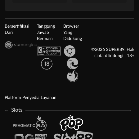
Bersertifikasi
Tanggung
Browser
Dari
Jawab
Yang
Bermain
Didukung
©2026 SUPER89. Hak
cipta dilindungi | 18+
Platform Penyedia Layanan
Slots