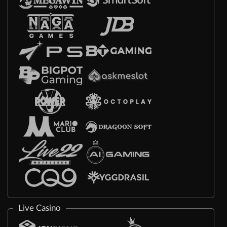
Live Casino