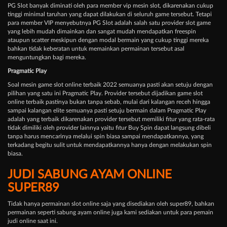
PG Slot banyak diminati oleh para member vip mesin slot, dikarenakan cukup
tinggi minimal taruhan yang dapat dilakukan di seluruh game tersebut. Tetapi
para member VIP menyebutnya PG Slot adalah salah satu provider slot game
yang lebih mudah dimainkan dan sangat mudah mendapatkan freespin
ataupun scatter meskipun dengan modal bermain yang cukup tinggi mereka
bahkan tidak keberatan untuk memainkan permainan tersebut asal
menguntungkan bagi mereka.
Pragmatic Play
Soal mesin game slot online terbaik 2022 semuanya pasti akan setuju dengan
pilihan yang satu ini Pragmatic Play. Provider tersebut dijadikan game slot
online terbaik pastinya bukan tanpa sebab, mulai dari kalangan receh hingga
sampai kalangan elite semuanya pasti setuju bermain dalam Pragmatic Play
adalah yang terbaik dikarenakan provider tersebut memiliki fitur yang rata-rata
tidak dimiliki oleh provider lainnya yaitu fitur Buy Spin dapat langsung dibeli
tanpa harus mencarinya melalui spin biasa sampai mendapatkannya, yang
terkadang begitu sulit untuk mendapatkannya hanya dengan melakukan spin
biasa.
JUDI SABUNG AYAM ONLINE
SUPER89
Tidak hanya permainan slot online saja yang disediakan oleh super89, bahkan
permainan seperti sabung ayam online juga kami sediakan untuk para pemain
judi online saat ini.